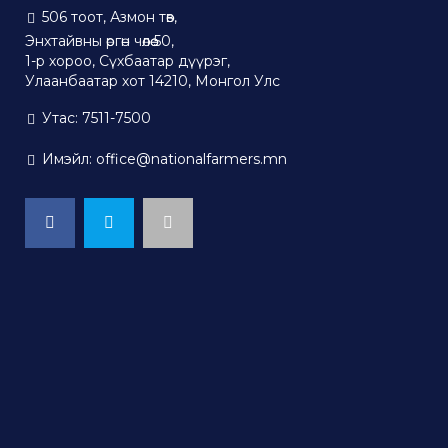
506 тоот, Азмон төв,
Энхтайвны өргөн чөлөө 50,
1-р хороо, Сүхбаатар дүүрэг,
Улаанбаатар хот 14210, Монгол Улс
Утас: 7511-7500
Имэйл: office@nationalfarmers.mn