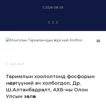
2026-08-09
2021-06-11
Таримлын хоололтонд фосфорын
нөлөө, түүний ач холбогдол, Др.
Ш.Алтанбадралт, АХБ-ны Олон
Улсын зөвлөх