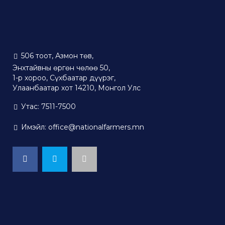
506 тоот, Азмон төв,
Энхтайвны өргөн чөлөө 50,
1-р хороо, Сүхбаатар дүүрэг,
Улаанбаатар хот 14210, Монгол Улс
Утас: 7511-7500
Имэйл: office@nationalfarmers.mn